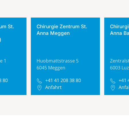
um St.
Chirurgie Zentrum St.
Chirurg
Anna Meggen
Anna Ba
)
e 1
Huobmattstrasse 5
Zentrals
6045 Meggen
6003 Lu
8 80
+41 41 208 38 80
+41 
Anfahrt
Anfa