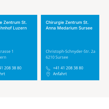
ie Zentrum St.
Chirurgie Zentrum St.
hnhof Luzern
Anna Medarium Sursee
trasse 1
Christoph-Schnyder-Str. 2a
zern
6210 Sursee
41 208 38 80
+41 41 208 38 80
hrt
Anfahrt