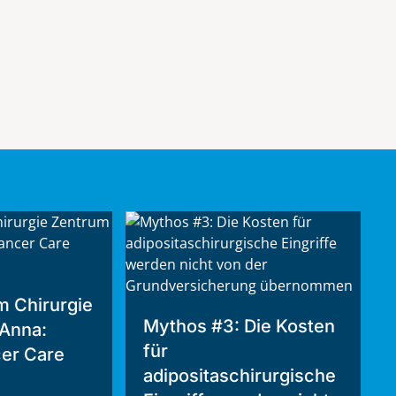
m Chirurgie
Mythos #3: Die Kosten
 Anna:
für
er Care
adipositaschirurgische