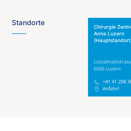
Standorte
Chirurgie Zentr
Anna Luzern
(Hauptstandort
Lützelmattstrass
6006 Luzern
+41 41 208 3
Anfahrt