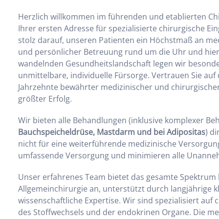
Herzlich willkommen im führenden und etablierten Chir
Ihrer ersten Adresse für spezialisierte chirurgische Ei
stolz darauf, unseren Patienten ein Höchstmaß an me
und persönlicher Betreuung rund um die Uhr und hier v
wandelnden Gesundheitslandschaft legen wir besonde
unmittelbare, individuelle Fürsorge. Vertrauen Sie auf
Jahrzehnte bewährter medizinischer und chirurgischer
größter Erfolg.
Wir bieten alle Behandlungen (inklusive komplexer B
Bauchspeicheldrüse, Mastdarm und bei Adipositas
) d
nicht für eine weiterführende medizinische Versorgung
umfassende Versorgung und minimieren alle Unannehm
Unser erfahrenes Team bietet das gesamte Spektrum ho
Allgemeinchirurgie an, unterstützt durch langjährige k
wissenschaftliche Expertise. Wir sind spezialisiert auf
des Stoffwechsels und der endokrinen Organe. Die me