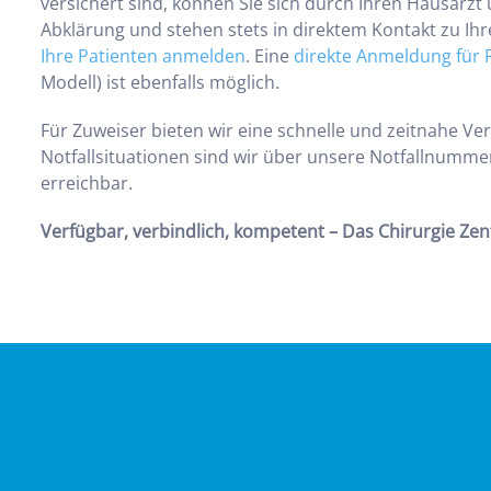
versichert sind, können Sie sich durch Ihren Hausarzt
Abklärung und stehen stets in direktem Kontakt zu Ihr
Ihre Patienten anmelden
. Eine
direkte Anmeldung für 
Modell) ist ebenfalls möglich.
Für Zuweiser bieten wir eine schnelle und zeitnahe Ve
Notfallsituationen sind wir über unsere Notfallnumm
erreichbar.
Verfügbar, verbindlich, kompetent – Das Chirurgie Zen