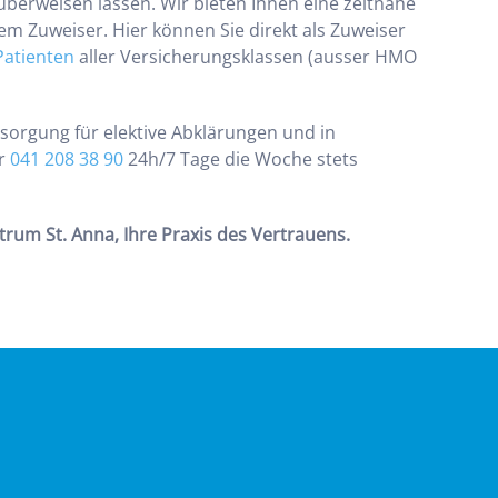
 überweisen lassen. Wir bieten Ihnen eine zeitnahe
em Zuweiser. Hier können Sie direkt als Zuweiser
Patienten
aller Versicherungsklassen (ausser HMO
rsorgung für elektive Abklärungen und in
er
041 208 38 90
24h/7 Tage die Woche stets
trum St. Anna, Ihre Praxis des Vertrauens.