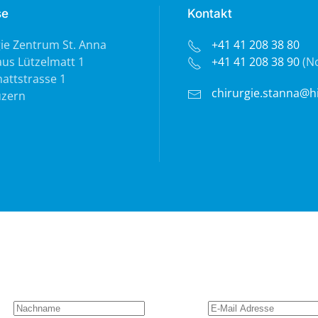
se
Kontakt
ie Zentrum St. Anna
+41 41 208 38 80
us Lützelmatt 1
+41 41 208 38 90
(No
attstrasse 1
chirurgie.stanna@h
uzern