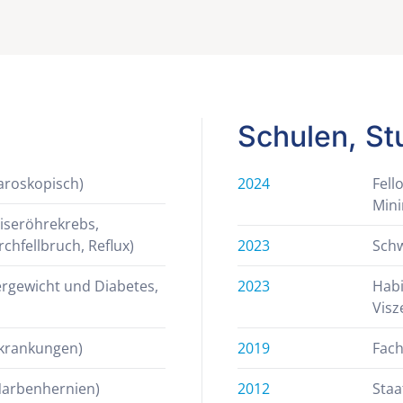
Schulen, St
paroskopisch)
2024
Fell
Mini
iseröhrekrebs,
hfellbruch, Reflux)
2023
Schw
ergewicht und Diabetes,
2023
Habi
Visz
rkrankungen)
2019
Fach
Narbenhernien)
2012
Staa