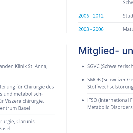
Sch
2006 - 2012
Stud
2003 - 2006
Matu
Mitglied- u
anden Klinik St. Anna,
SGVC (Schweizerische
SMOB (Schweizer Ges
teilung für Chirurgie des
Stoffwechselstörun
es und metabolisch-
IFSO (International 
ür Viszeralchirurgie,
Metabolic Disorders
zentrum Basel
irurgie, Clarunis
Basel