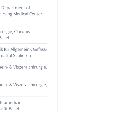
, Department of
 Irving Medical Center,
irurgie, Clarunis
Basel
ik für Allgemein-, Gefäss-
mmattal Schlieren
mein- & Viszeralchirurgie,
mein- & Viszeralchirurgie,
Biomedizin,
ität Basel