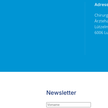
Adres
Chirurg
Ärzteha
Lützelm
6006 L
Newsletter