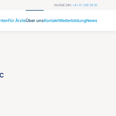
Notfall 24h:
+41 41 208 38 90
enten
Für Ärzte
Über uns
Kontakt
Weiterbildung
News
c