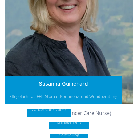
Susanna Guinchard
Sara Heiniger
Pflegefachfrau FH - Stoma-, Kontinenz- und Wundberatung
Barbara
Huber
Cancer Care Nurse
Regula
Praxis
Hüsser
Management
Carmen
Sarabia
Controlling