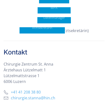
Malosha
Maywili
MPA
Ramona Wegmüller
Datenmanager
Arztsekretärin
Kontakt
Chirurgie Zentrum St. Anna
Ärztehaus Lützelmatt 1
Lützelmattstrasse 1
6006 Luzern
+41 41 208 38 80
chirurgie.stanna@hin.ch