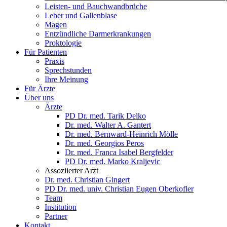
Leisten- und Bauchwandbrüche
Leber und Gallenblase
Magen
Entzündliche Darmerkrankungen
Proktologie
Für Patienten
Praxis
Sprechstunden
Ihre Meinung
Für Ärzte
Über uns
Ärzte
PD Dr. med. Tarik Delko
Dr. med. Walter A. Gantert
Dr. med. Bernward-Heinrich Mölle
Dr. med. Georgios Peros
Dr. med. Franca Isabel Bergfelder
PD Dr. med. Marko Kraljevic
Assoziierter Arzt
Dr. med. Christian Gingert
PD Dr. med. univ. Christian Eugen Oberkofler
Team
Institution
Partner
Kontakt