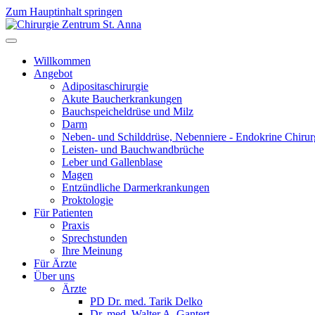
Zum Hauptinhalt springen
Willkommen
Angebot
Adipositaschirurgie
Akute Baucherkrankungen
Bauchspeicheldrüse und Milz
Darm
Neben- und Schilddrüse, Nebenniere - Endokrine Chirur
Leisten- und Bauchwandbrüche
Leber und Gallenblase
Magen
Entzündliche Darmerkrankungen
Proktologie
Für Patienten
Praxis
Sprechstunden
Ihre Meinung
Für Ärzte
Über uns
Ärzte
PD Dr. med. Tarik Delko
Dr. med. Walter A. Gantert