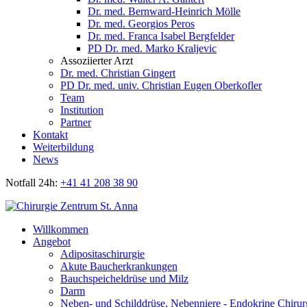
Dr. med. Bernward-Heinrich Mölle
Dr. med. Georgios Peros
Dr. med. Franca Isabel Bergfelder
PD Dr. med. Marko Kraljevic
Assoziierter Arzt
Dr. med. Christian Gingert
PD Dr. med. univ. Christian Eugen Oberkofler
Team
Institution
Partner
Kontakt
Weiterbildung
News
Notfall 24h:
+41 41 208 38 90
Willkommen
Angebot
Adipositaschirurgie
Akute Baucherkrankungen
Bauchspeicheldrüse und Milz
Darm
Neben- und Schilddrüse, Nebenniere - Endokrine Chirur