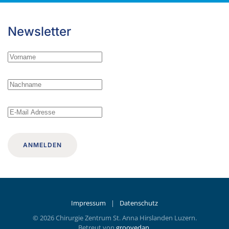
Newsletter
ANMELDEN
Impressum
|
Datenschutz
©
2026
Chirurgie Zentrum St. Anna Hirslanden Luzern.
Betreut von
groovedan
.